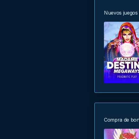
Nuevos juegos
Compra de boni