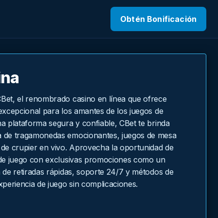
Obtén Bonificación
ina
Bet, el renombrado casino en línea que ofrece
excepcional para los amantes de los juegos de
a plataforma segura y confiable, CBet te brinda
a de tragamonedas emocionantes, juegos de mesa
de crupier en vivo. Aprovecha la oportunidad de
 de juego con exclusivas promociones como un
 de retiradas rápidas, soporte 24/7 y métodos de
xperiencia de juego sin complicaciones.