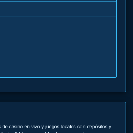
 de casino en vivo y juegos locales con depósitos y