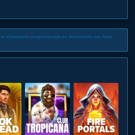
a la información proporcionada es únicamente con fines