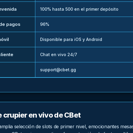
nvenida
100% hasta 500 en el primer depósito
 de pagos
96%
óvil
Disponible para iOS y Android
cliente
Chat en vivo 24/7
support@cbet.gg
 crupier en vivo de CBet
plia selección de slots de primer nivel, emocionantes mesas