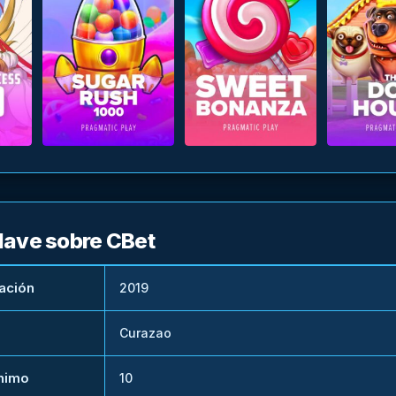
clave sobre CBet
ación
2019
Curazao
nimo
10