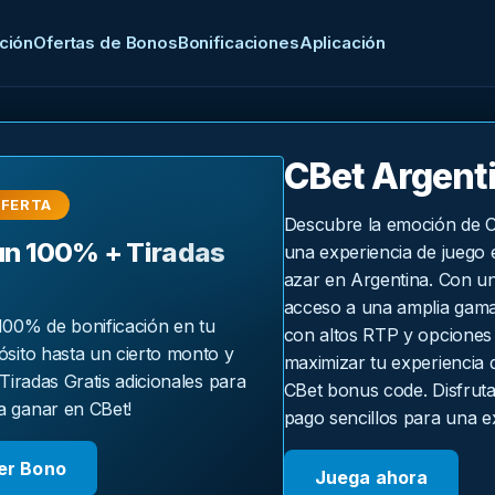
ción
Ofertas de Bonos
Bonificaciones
Aplicación
CBet Argent
FERTA
Descubre la emoción de C
un 100% + Tiradas
una experiencia de juego 
azar en Argentina. Con un
acceso a una amplia gam
100% de bonificación en tu
con altos RTP y opciones 
ósito hasta un cierto monto y
maximizar tu experiencia
 Tiradas Gratis adicionales para
CBet bonus code. Disfruta
 ganar en CBet!
pago sencillos para una e
er Bono
Juega ahora