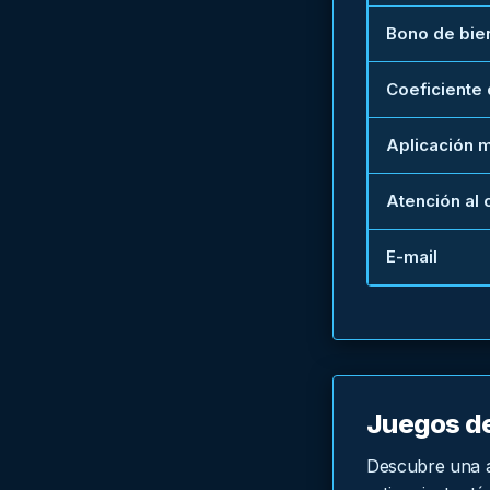
Bono de bie
Coeficiente
Aplicación m
Atención al 
E-mail
Juegos de
Descubre una am